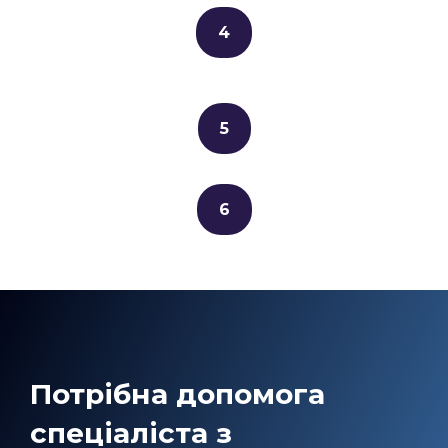
4
5
6
Потрібна допомога
спеціаліста з