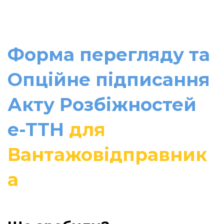
Форма перегляду та
Опційне підписання
Акту Розбіжностей
e-TTН
для
Вантажовідправник
а