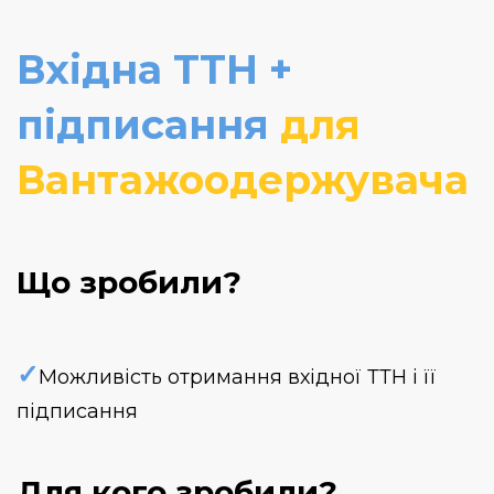
Вхідна ТТН +
підписання
для
Вантажоодержувача
Що зробили?
✓
Можливість отримання вхідної ТТН і її
підписання
Для кого зробили?