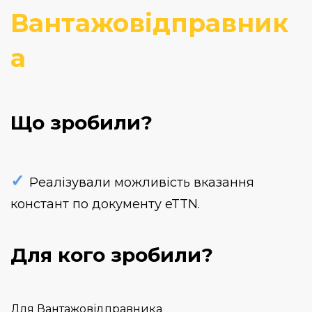
Вантажовідправник
а
Що зробили?
✓
Реалізували можливість вказання
констант по документу eTTN.
Для кого зробили?
Для Вантажовідправника